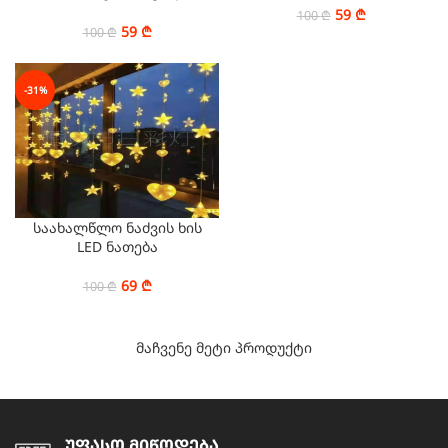
ბურთულა
59
₾
100
₾
59
₾
100
₾
-31%
საახალწლო ნაძვის ხის
LED ნათება
69
₾
100
₾
მაჩვენე მეტი პროდუქტი
უფასო მიწოდება