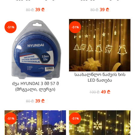
39
₾
39
₾
80
₾
80
₾
-51%
-51%
საახალწლო ნაძვის ხის
LED ნათება
ძუა HYUNDAI 3 მმ 57 მ
(მრგვალი, ლურჯი)
49
₾
100
₾
39
₾
80
₾
-51%
-51%