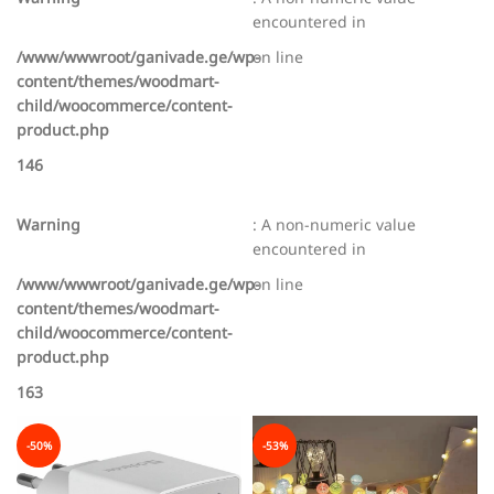
encountered in
/www/wwwroot/ganivade.ge/wp-
on line
content/themes/woodmart-
child/woocommerce/content-
product.php
146
Warning
: A non-numeric value
encountered in
/www/wwwroot/ganivade.ge/wp-
on line
content/themes/woodmart-
child/woocommerce/content-
product.php
163
-50%
-53%