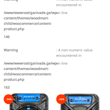
encountered in
/www/wwwroot/ganivade.ge/wp-
on line
content/themes/woodmart-
child/woocommerce/content-
product.php
146
Warning
: A non-numeric value
encountered in
/www/wwwroot/ganivade.ge/wp-
on line
content/themes/woodmart-
child/woocommerce/content-
product.php
163
-34%
-34%