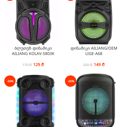
ბლუთუზ დინამიკი
დინამიკი AILIANG/OEM
AILIANG KOLAV-S803K
LIGE-A68
129
₾
149
₾
170
₾
200
₾
-26%
-26%