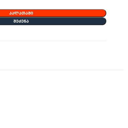
ᲙᲐᲚᲐᲗᲐᲨᲘ
ᲨᲔᲫᲔᲜᲐ