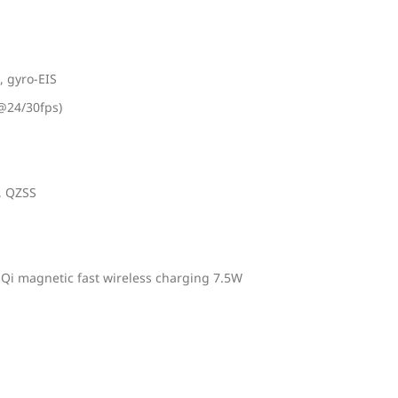
 gyro-EIS
@24/30fps)
, QZSS
Qi magnetic fast wireless charging 7.5W