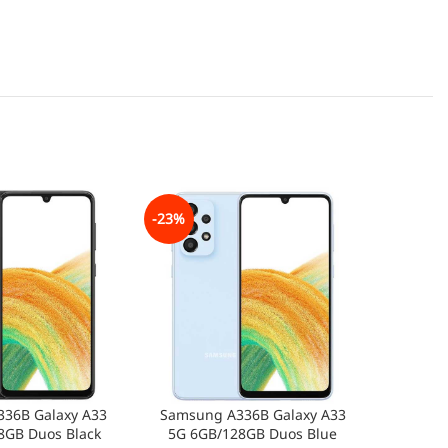
-23%
-27%
36B Galaxy A33
Samsung A336B Galaxy A33
Samsun
8GB Duos Black
5G 6GB/128GB Duos Blue
5G 6G