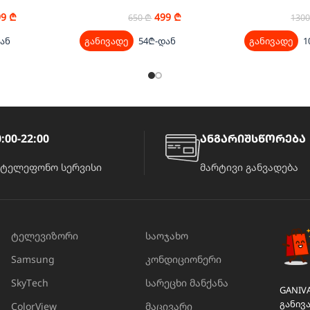
99
₾
499
₾
650
₾
130
ან
განივადე
54₾-დან
განივადე
1
:00-22:00
ანგარიშსწორება
ატელეფონო სერვისი
მარტივი განვადება
ტელევიზორი
საოჯახო
Samsung
კონდიციონერი
SkyTech
სარეცხი მანქანა
GANIV
განივ
ColorView
მაცივარი