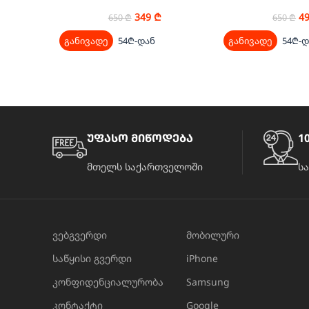
349
₾
4
650
₾
650
₾
განივადე
54₾-დან
განივადე
54₾-დ
უფასო მიწოდება
10
მთელს საქართველოში
ს
ვებგვერდი
მობილური
საწყისი გვერდი
iPhone
კონფიდენციალურობა
Samsung
კონტაქტი
Google