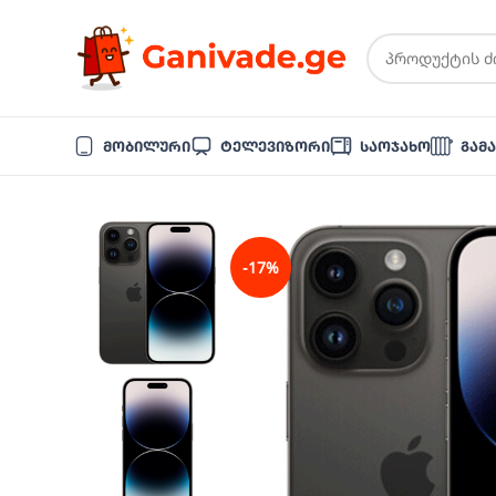
Მობილური
Ტელევიზორი
Საოჯახო
Გამ
-17%