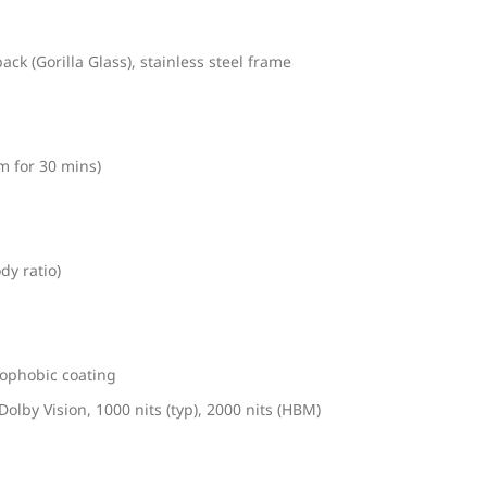
ck (Gorilla Glass), stainless steel frame
m for 30 mins)
y ratio)
eophobic coating
by Vision, 1000 nits (typ), 2000 nits (HBM)