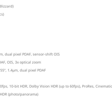
lizzard)
cs)
m, dual pixel PDAF, sensor-shift OIS
DAF, OIS, 3x optical zoom
.55″, 1.4µm, dual pixel PDAF
s, 10-bit HDR, Dolby Vision HDR (up to 60fps), ProRes, Cinemati
 HDR (photo/panorama)