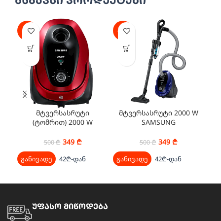
-30%
-30%
-3
მტვერსასრუტი
მტვერსასრუტი 2000 W
ვ
(ტომრით) 2000 W
SAMSUNG
მ
SAMSUNG
VC20M255AWB/EV
VC20M257AWR/EV
349
₾
349
₾
500
₾
500
₾
განივადე
42₾-დან
განივადე
42₾-დან
გა
უფასო მიწოდება