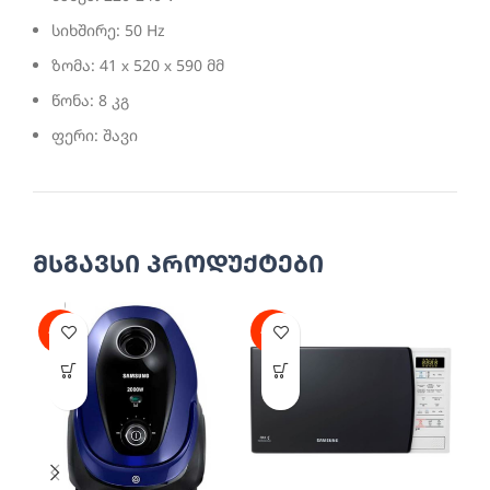
სიხშირე: 50 Hz
ზომა: 41 х 520 х 590 მმ
წონა: 8 კგ
ფერი: შავი
მსგავსი პროდუქტები
-40%
-25%
-2