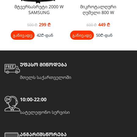
მტვერსასრუტი 2000 W
მიკროტალღური
SAMSUNG
ღუმელი 800 W
VC20M251AWB/EV
SAMSUNG ME83KRW-
1/BW
299
₾
449
₾
500
₾
600
₾
განივადე
42₾-დან
განივადე
50₾-დან
გა
უფასო მიწოდება
მთელს საქართველოში
10:00-22:00
სატელეფონო სერვისი
ანგარიშსწორება