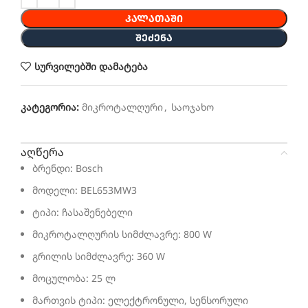
ᲙᲐᲚᲐᲗᲐᲨᲘ
ᲨᲔᲫᲔᲜᲐ
სურვილებში დამატება
კატეგორია:
მიკროტალღური
,
საოჯახო
აღწერა
ბრენდი: Bosch
მოდელი: BEL653MW3
ტიპი: ჩასაშენებელი
მიკროტალღურის სიმძლავრე: 800 W
გრილის სიმძლავრე: 360 W
მოცულობა: 25 ლ
მართვის ტიპი: ელექტრონული, სენსორული