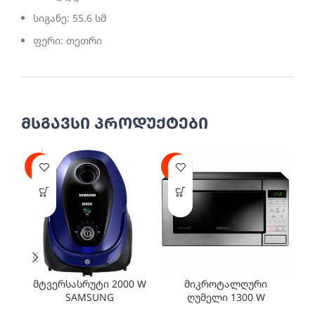
სიგანე: 55.6 სმ
ფერი: თეთრი
მსგავსი პროდუქტები
-40%
-25%
-2
მტვერსასრუტი 2000 W
მიკროტალღური
მ
SAMSUNG
ღუმელი 1300 W
VC20M251AWB/EV
SAMSUNG ME83M/XEO