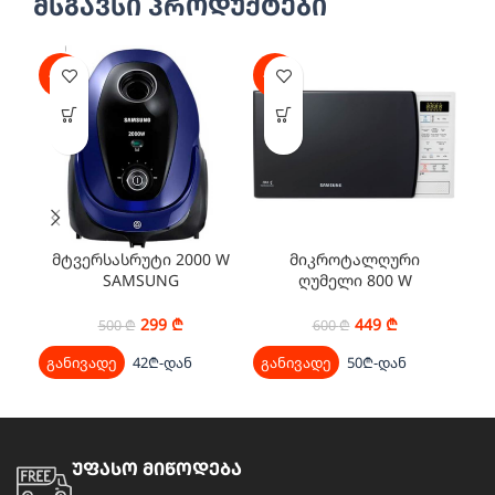
მსგავსი პროდუქტები
-40%
-25%
-2
მტვერსასრუტი 2000 W
მიკროტალღური
SAMSUNG
ღუმელი 800 W
VC20M251AWB/EV
SAMSUNG ME83KRW-
1/BW
299
₾
449
₾
500
₾
600
₾
განივადე
42₾-დან
განივადე
50₾-დან
გა
უფასო მიწოდება