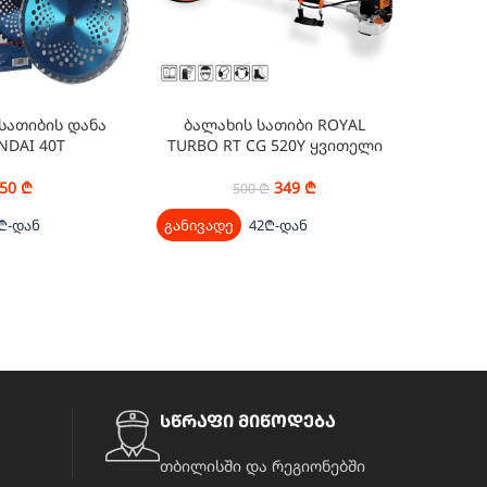
სათიბის დანა
ბალახის სათიბი ROYAL
ბალახი
NDAI 40T
TURBO RT CG 520Y ყვითელი
სათიბ
ROYAL
50
₾
349
₾
500
₾
₾-დან
განივადე
42₾-დან
განივად
სწრაფი მიწოდება
თბილისში და რეგიონებში