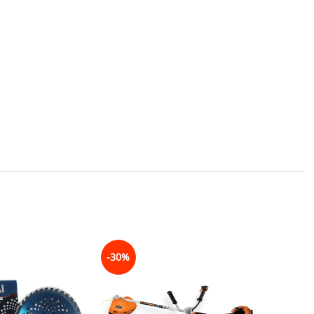
-30%
-25%