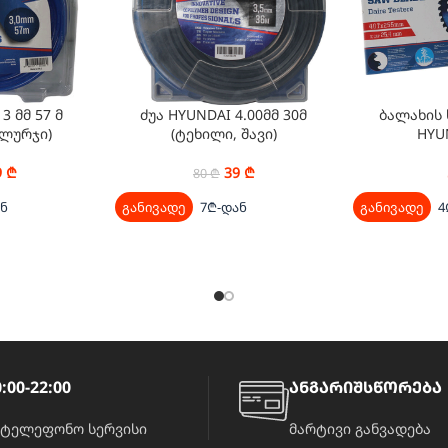
3 მმ 57 მ
ძუა HYUNDAI 4.00მმ 30მ
ბალახის 
 ლურჯი)
(ტეხილი, შავი)
HYU
9
₾
39
₾
80
₾
ან
განივადე
7₾-დან
განივადე
4
:00-22:00
ანგარიშსწორება
ატელეფონო სერვისი
მარტივი განვადება