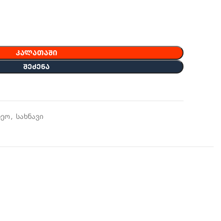
ᲙᲐᲚᲐᲗᲐᲨᲘ
ᲨᲔᲫᲔᲜᲐ
ნეო
,
სახნავი