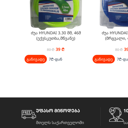
ძუა HYUNDAI 3.30 მმ, 46მ
ძუა HYUNDAI 
(ექვსკუთხა,მწვანე)
(მრგვალი,
39
₾
3
80
₾
80
₾
განივადე
7₾-დან
განივადე
7₾-დ
უფასო მიწოდება
10
მთელს საქართველოში
ს