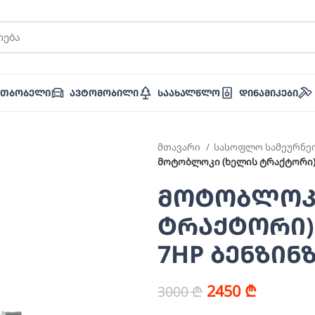
ათბობელი
Ავტომობილი
Საახალწლო
Დინამიკები
მთავარი
სასოფლო სამეურნე
მოტობლოკი (ხელის ტრაქტორი) 
მოტობლოკი
ტრაქტორი) 
7HP ბენზინ
2450
₾
3000
₾