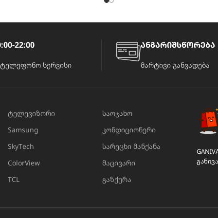
:00-22:00
ანგარიშსწორება
ატელეფონო სერვისი
მარტივი განვადება
ტელევიზორი
საოჯახო
Samsung
კონდიციონერი
SkyTech
სარეცხი მანქანა
GANIV
განივ
ColorView
მაცივარი
TCL
გაზქურა