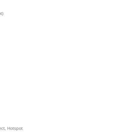
t)
ect, Hotspot