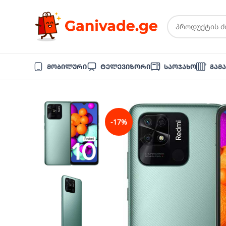
Მობილური
Ტელევიზორი
Საოჯახო
Გამ
-17%