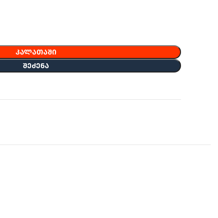
ᲙᲐᲚᲐᲗᲐᲨᲘ
ᲨᲔᲫᲔᲜᲐ