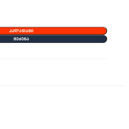
ᲙᲐᲚᲐᲗᲐᲨᲘ
ᲨᲔᲫᲔᲜᲐ
ი