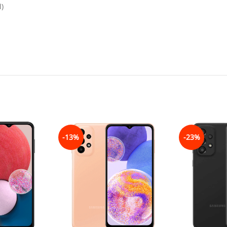
l)
-13%
-23%