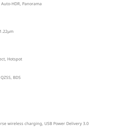
t, Auto-HDR, Panorama
 1.22µm
ect, Hotspot
 QZSS, BDS
rse wireless charging, USB Power Delivery 3.0