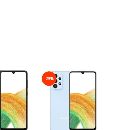
-23%
-25%