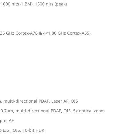
00 nits (HBM), 1500 nits (peak)
35 GHz Cortex-A78 & 4×1.80 GHz Cortex-A55)
, multi-directional PDAF, Laser AF, OIS
 0.7µm, multi-directional PDAF, OIS, 5x optical zoom
5µm, AF
EIS , OIS, 10-bit HDR