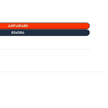
ᲙᲐᲚᲐᲗᲐᲨᲘ
ᲨᲔᲫᲔᲜᲐ
ი