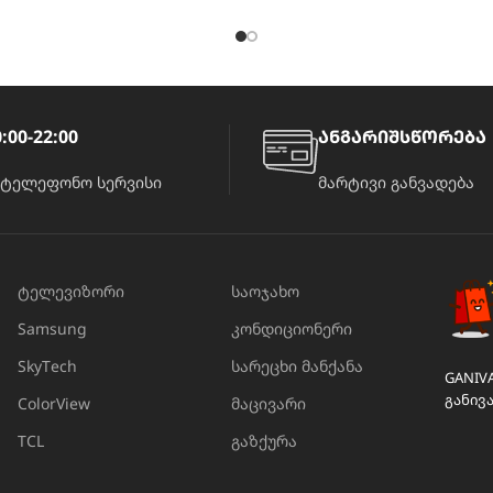
:00-22:00
ანგარიშსწორება
ატელეფონო სერვისი
მარტივი განვადება
ტელევიზორი
საოჯახო
Samsung
კონდიციონერი
SkyTech
სარეცხი მანქანა
GANIV
განივ
ColorView
მაცივარი
TCL
გაზქურა