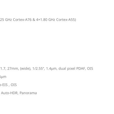
25 GHz Cortex-A76 & 4×1.80 GHz Cortex-A55)
7, 27mm, (wide), 1/2.55″, 1.4µm, dual pixel PDAF, OIS
25µm
-EIS , OIS
t, Auto-HDR, Panorama