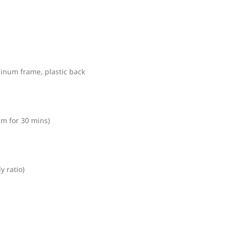
minum frame, plastic back
1m for 30 mins)
 ratio)