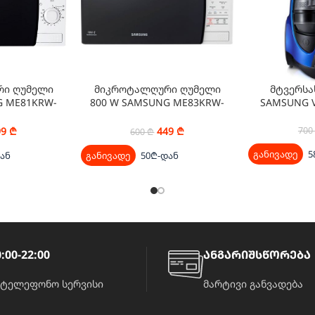
ი ღუმელი
მიკროტალღური ღუმელი
მტვერსა
G ME81KRW-
800 W SAMSUNG ME83KRW-
SAMSUNG V
W
1/BW
99
₾
449
₾
700
600
₾
განივადე
5
ან
განივადე
50₾-დან
:00-22:00
ანგარიშსწორება
ატელეფონო სერვისი
მარტივი განვადება