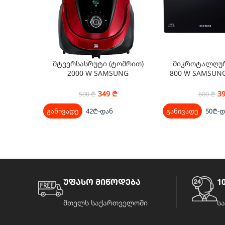
მტვერსასრუტი (ტომრით)
მიკროტალღურ
2000 W SAMSUNG
800 W SAMSUN
VC20M257AWR/EV
1/B
349
₾
3
500
₾
600
₾
განივადე
42₾-დან
განივადე
50₾-დ
უფასო მიწოდება
10
მთელს საქართველოში
ს