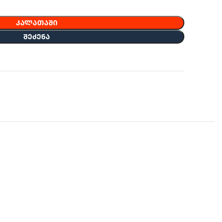
ᲙᲐᲚᲐᲗᲐᲨᲘ
ᲨᲔᲫᲔᲜᲐ