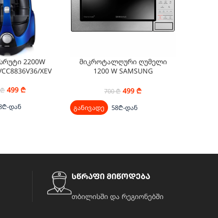
სრუტი 2200W
მიკროტალღური ღუმელი
ჭურჭლი
CC8836V36/XEV
1200 W SAMSUNG
GE83M/BAL
DW6
კ
499
₾
499
₾
₾
700
₾
8₾-დან
განივადე
58₾-დან
განივად
სწრაფი მიწოდება
თბილისში და რეგიონებში