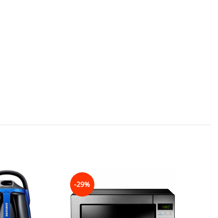
-29%
-32%