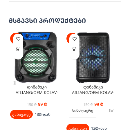
მსგავსი პროდუქტები
-34%
-34%
-3
დინამიკი
დინამიკი
AILIANG/OEM KOLAV-
AILIANG/OEM KOLAV-
A
E77
J605
99
₾
99
₾
150
₾
150
₾
ᲡᲘᲛᲫᲚᲐᲕᲠᲔ
5W
განივადე
13₾-დან
გა
განივადე
13₾-დან