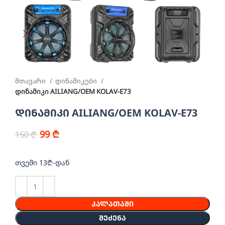
მთავარი
დინამიკები
დინამიკი AILIANG/OEM KOLAV-E73
დინამიკი AILIANG/OEM KOLAV-E73
99
₾
150
₾
თვეში 13₾-დან
ᲙᲐᲚᲐᲗᲐᲨᲘ
ᲨᲔᲫᲔᲜᲐ