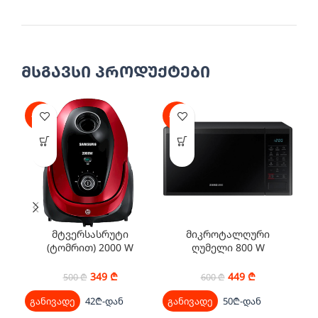
მსგავსი პროდუქტები
-30%
-25%
-3
მტვერსასრუტი
მიკროტალღური
ვ
(ტომრით) 2000 W
ღუმელი 800 W
მ
SAMSUNG
SAMSUNG
VC20M257AWR/EV
MS23J5133AK/BA
349
₾
449
₾
500
₾
600
₾
განივადე
42₾-დან
განივადე
50₾-დან
გა