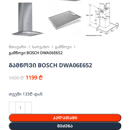
მთავარი
საოჯახო
გამწოვი
გამწოვი BOSCH DWA06E652
გამწოვი BOSCH DWA06E652
1199
₾
1600
₾
თვეში 133₾-დან
ᲙᲐᲚᲐᲗᲐᲨᲘ
ᲨᲔᲫᲔᲜᲐ