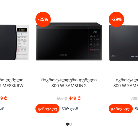
-25%
-29%
ი ღუმელი
მიკროტალღური ღუმელი
იკროტალ
G ME83KRW-
800 W SAMSUNG
800 W SAM
W
MS23J5133AK/BA
49
₾
449
₾
600
₾
700
ან
განივადე
50₾-დან
განივადე
5