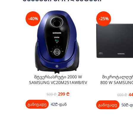
-40%
-25%
მტვერსასრუტი 2000 W
მიკროტალღურ
SAMSUNG VC20M251AWB/EV
800 W SAMSUN
1/B
299
₾
4
500
₾
600
₾
განივადე
42₾-დან
განივადე
50₾-დ