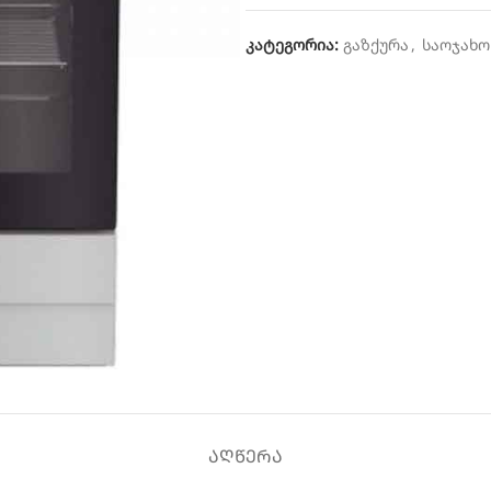
კატეგორია:
გაზქურა
,
საოჯახო
ᲐᲦᲬᲔᲠᲐ