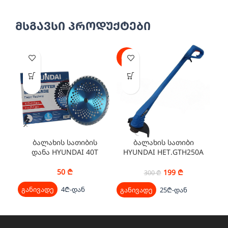
მსგავსი პროდუქტები
-34%
-2
ბალახის სათიბის
ბალახის სათიბი
გ
დანა HYUNDAI 40T
HYUNDAI HET.GTH250A
250 W
50
₾
199
₾
300
₾
განივადე
4₾-დან
გა
განივადე
25₾-დან