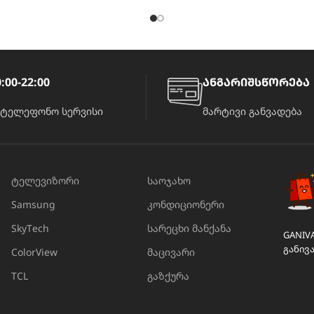
:00-22:00
ანგარიშსწორება
ატელეფონო სერვისი
მარტივი განვადება
ტელევიზორი
საოჯახო
Samsung
კონდიციონერი
SkyTech
სარეცხი მანქანა
GANIV
განივ
ColorView
მაცივარი
TCL
გაზქურა