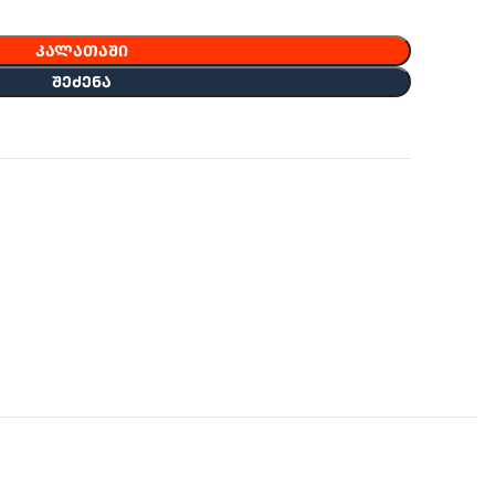
ᲙᲐᲚᲐᲗᲐᲨᲘ
ᲨᲔᲫᲔᲜᲐ