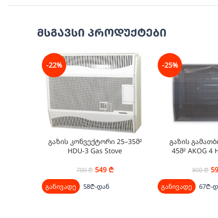
მსგავსი პროდუქტები
-22%
-25%
გაზის გამათბ
გაზის კონვექტორი 25–35მ²
45მ² AKOG 4 
HDU-3 Gas Stove
5
549
₾
800
₾
700
₾
განივადე
67₾-დ
განივადე
58₾-დან