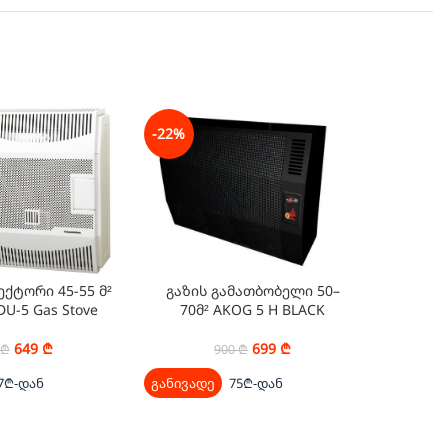
-22%
-22%
ექტორი 45-55 მ²
გაზის გამათბობელი 50–
გაზის
U-5 Gas Stove
70მ² AKOG 5 H BLACK
95
649
₾
699
₾
₾
900
₾
7₾-დან
განივადე
75₾-დან
განივად