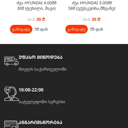
ძუა HYUNDAI 4.00მმ
ძუა HYUNDAI 3.00მმ
ძ
30მ (ტეხილი, შავი)
58მ (ექვსკუთხა,მწვანე)
39
₾
39
₾
80
₾
80
₾
განივადე
7₾-დან
განივადე
7₾-დან
გა
უფასო მიწოდება
მთელს საქართველოში
10:00-22:00
სატელეფონო სერვისი
ანგარიშსწორება