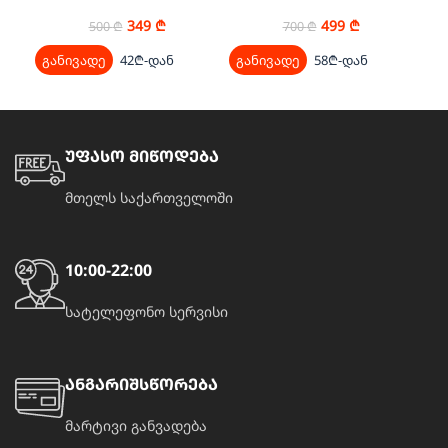
VC20M255AWB/EV
SAMSUNG GE83KRW-
1/BW
349
₾
499
₾
500
₾
700
₾
განივადე
42₾-დან
განივადე
58₾-დან
გა
უფასო მიწოდება
მთელს საქართველოში
10:00-22:00
სატელეფონო სერვისი
ანგარიშსწორება
მარტივი განვადება