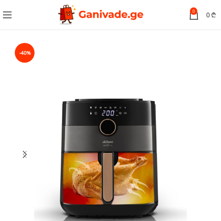
0
0
₾
-40%