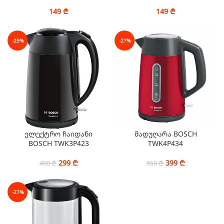
W, 1.7 L)
W, 1.7 L)
149
₾
149
₾
-25%
-27%
ელექტრო ჩაიდანი
მადუღარა BOSCH
BOSCH TWK3P423
TWK4P434
299
₾
399
₾
400
₾
550
₾
-27%