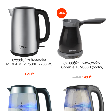
-40%
ელექტრო ჩაიდანი
ელექტრო მადუღარა
MIDEA MK-17S30F (2200 W,
Gorenje TCM330B (550W,
1.7 L)
330ML)
129
₾
149
₾
250
₾