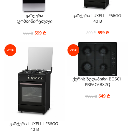
გაზქურა
გაზქურა LUXELL LF66GG-
(კომბინირებული
40 B
ღუმელი) OZ OE 5040 IX
599
₾
599
₾
800
₾
800
₾
-28%
-35%
ქურის ზედაპირი BOSCH
PBP6C6B82Q
649
₾
1000
₾
გაზქურა LUXELL LF66GG-
40 B