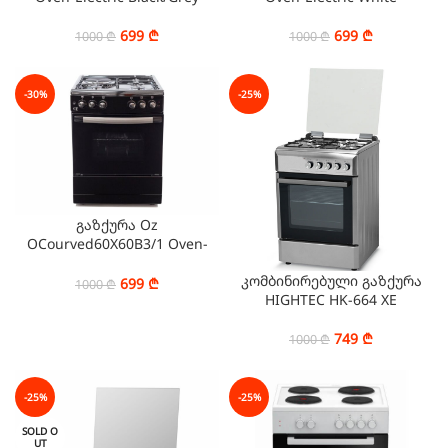
699
₾
699
₾
1000
₾
1000
₾
-30%
-25%
გაზქურა Oz
OCourved60X60B3/1 Oven-
Combination Black
კომბინირებული გაზქურა
699
₾
1000
₾
HIGHTEC HK-664 XE
749
₾
1000
₾
-25%
-25%
SOLD O
UT