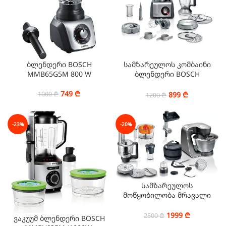
ბლენდერი BOSCH
სამზარეულოს კომბაინი
MMB65G5M 800 W
ბლენდერი BOSCH
MC812M865 1250 W
749
₾
899
₾
1000
₾
1200
₾
-23%
-20%
სამზარეულოს
მოწყობილობა მრავალი
ფუნქციით MUM59M55
1000W
1999
₾
2500
₾
ვაკუუმ ბლენდერი BOSCH